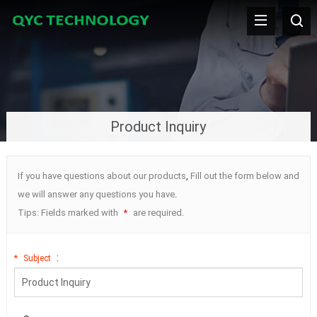
Product Inquiry
If you have questions about our products
,
Fill out the form below and
we will answer any questions you have
.
Tips
:
Fields marked with
are required
.
*
:
*
Subject