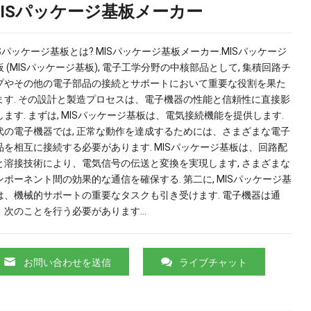
MISパッケージ基板メーカー
ISパッケージ基板とは? MISパッケージ基板メーカー.MISパッケージ
板 (MISパッケージ基板), 電子工学分野の中核部品として, 集積回路チ
プやその他の電子部品の接続とサポートにおいて重要な役割を果た
ます. その設計と製造プロセスは、電子機器の性能と信頼性に直接影
します. まずは, MISパッケージ基板は、電気接続機能を提供します.
代の電子機器では, 正常な動作を達成するためには、さまざまな電子
品を相互に接続する必要があります. MISパッケージ基板は、回路配
と溶接技術により、電気信号の伝送と変換を実現します, さまざまな
ンポーネント間の効果的な通信を確保する. 第二に, MISパッケージ基
は、機械的サポートの重要なタスクも引き受けます. 電子機器は通
、次のことを行う必要があります…
お問い合わせを送信
ライブチャット