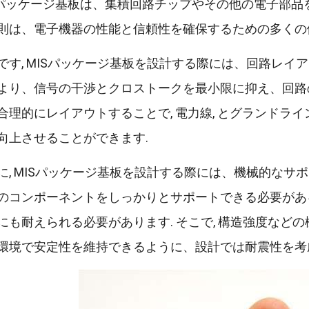
Sパッケージ基板は、集積回路チップやその他の電子部品
則は、電子機器の性能と信頼性を確保するための多くの
です, MISパッケージ基板を設計する際には、回路レイ
より、信号の干渉とクロストークを最小限に抑え、回路の
合理的にレイアウトすることで, 電力線, とグランドラ
向上させることができます.
に, MISパッケージ基板を設計する際には、機械的なサ
のコンポーネントをしっかりとサポートできる必要がある
にも耐えられる必要があります. そこで, 構造強度などの機
環境で安定性を維持できるように、設計では耐震性を考