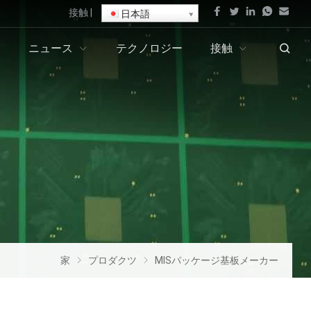
接触
|
日本語
ニュース
テクノロジー
接触
家
プロダクツ
MISパッケージ基板メーカー