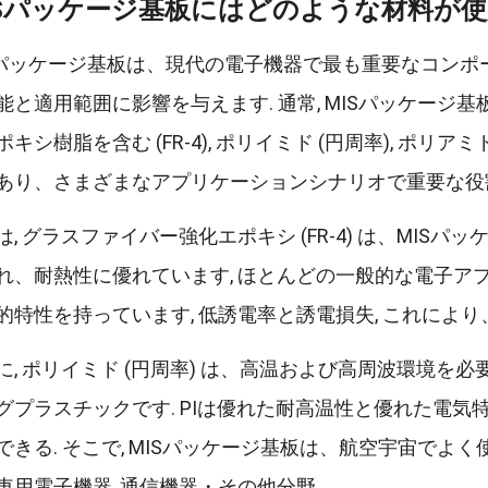
ISパッケージ基板にはどのような材料が
Sパッケージ基板は、現代の電子機器で最も重要なコンポ
能と適用範囲に影響を与えます. 通常, MISパッケージ
ポキシ樹脂を含む (FR-4), ポリイミド (円周率), ポリア
あり、さまざまなアプリケーションシナリオで重要な役
は, グラスファイバー強化エポキシ (FR-4) は、MIS
れ、耐熱性に優れています, ほとんどの一般的な電子アプ
的特性を持っています, 低誘電率と誘電損失, これによ
に, ポリイミド (円周率) は、高温および高周波環境
グプラスチックです. PIは優れた耐高温性と優れた電気
できる. そこで, MISパッケージ基板は、航空宇宙でよ
車用電子機器, 通信機器・その他分野.