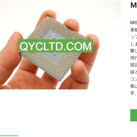
M
基
ッ
し
響
現
部
線
コ
板
常