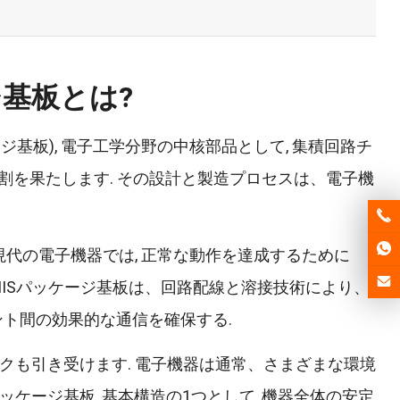
ジ基板とは?
ージ基板), 電子工学分野の中核部品として, 集積回路チ
を果たします. その設計と製造プロセスは、電子機
 現代の電子機器では, 正常な動作を達成するために
MISパッケージ基板は、回路配線と溶接技術により、
ント間の効果的な通信を確保する.
スクも引き受けます. 電子機器は通常、さまざまな環境
ッケージ基板, 基本構造の1つとして, 機器全体の安定