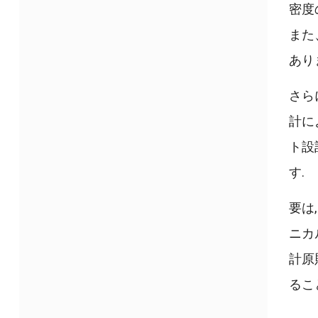
密度
また
あり
さら
計に
ト設
す.
要は
ニカ
計原
るこ