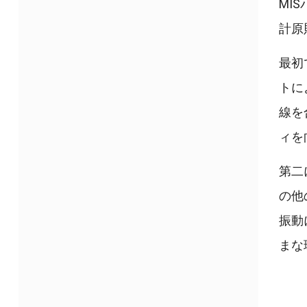
MI
計原
最初
トに
線を
ィを
第二
の他
振動
まな